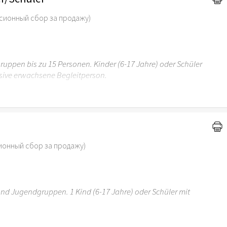
сионный сбор за продажу)
uppen bis zu 15 Personen. Kinder (6-17 Jahre) oder Schüler
sive erwachsene Begleitperson.
r 6 Jahren ist der Ostergarten Stuttgart nicht
ионный сбор за продажу)
 und Jugendgruppen. 1 Kind (6-17 Jahre) oder Schüler mit
r 6 Jahren ist der Ostergarten Stuttgart nicht