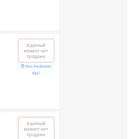
в данный
момент нет
продажи
Was bedeutet
das?
в данный
момент нет
продажи