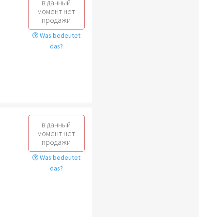
в данный
момент нет
продажи
Was bedeutet
das?
в данный
момент нет
продажи
Was bedeutet
das?