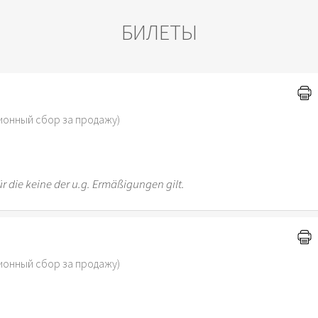
БИЛЕТЫ
)
ионный сбор за продажу)
r die keine der u.g. Ermäßigungen gilt.
ионный сбор за продажу)