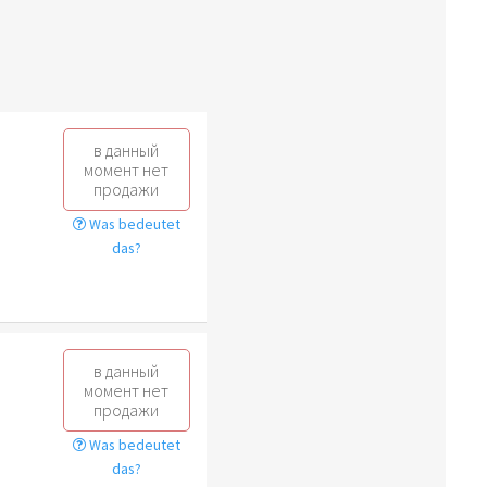
в данный
момент нет
продажи
Was bedeutet
das?
в данный
момент нет
продажи
Was bedeutet
das?