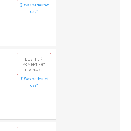
Was bedeutet
das?
в данный
момент нет
продажи
Was bedeutet
das?