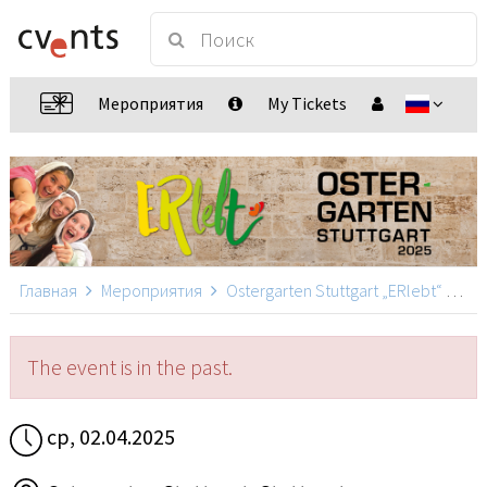
Мероприятия
My Tickets
Главная
Мероприятия
Ostergarten Stuttgart „ERlebt“
Ost
The event is in the past.
ср, 02.04.2025