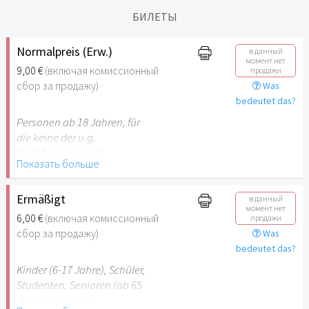
БИЛЕТЫ
Normalpreis (Erw.)
в данный
момент нет
9,00 €
(включая комиссионный
продажи
сбор за продажу)
Was
bedeutet das?
Personen ab 18 Jahren, für
die keine der u.g.
Ermäßigungen gilt.
Показать больше
Ermäßigt
в данный
момент нет
6,00 €
(включая комиссионный
продажи
сбор за продажу)
Was
bedeutet das?
Kinder (6-17 Jahre), Schüler,
Studenten, Senioren (ab 65
J) Menschen mit