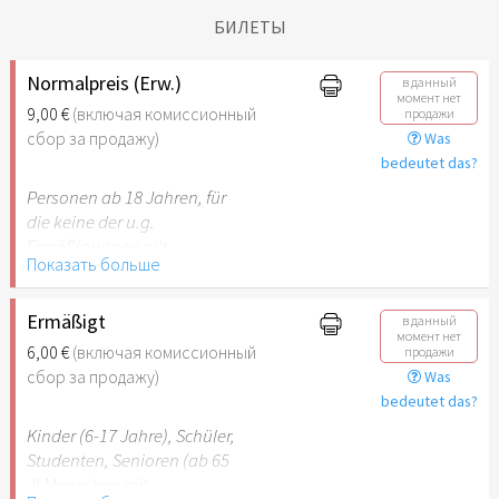
БИЛЕТЫ
Normalpreis (Erw.)
в данный
момент нет
9,00 €
(включая комиссионный
продажи
сбор за продажу)
Was
bedeutet das?
Personen ab 18 Jahren, für
die keine der u.g.
Ermäßigungen gilt.
Показать больше
Ermäßigt
в данный
момент нет
6,00 €
(включая комиссионный
продажи
сбор за продажу)
Was
bedeutet das?
Kinder (6-17 Jahre), Schüler,
Studenten, Senioren (ab 65
J) Menschen mit