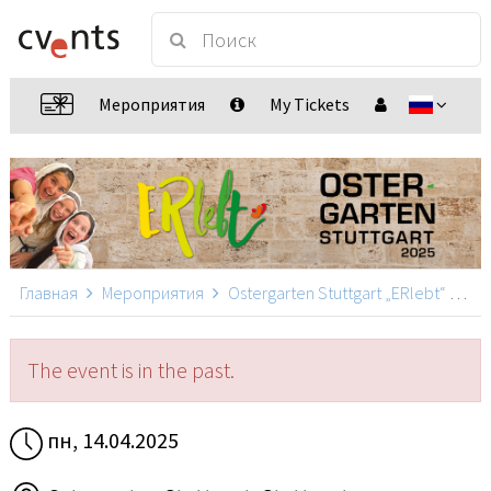
Мероприятия
My Tickets
Главная
Мероприятия
Ostergarten Stuttgart „ERlebt“
Ost
The event is in the past.
пн, 14.04.2025