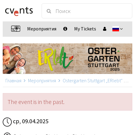
Мероприятия
My Tickets
Главная
Мероприятия
Ostergarten Stuttgart „ERlebt“
Ost
The event is in the past.
ср, 09.04.2025