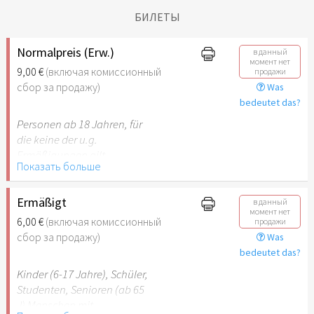
БИЛЕТЫ
Normalpreis (Erw.)
в данный
момент нет
9,00 €
(включая комиссионный
продажи
сбор за продажу)
Was
bedeutet das?
Personen ab 18 Jahren, für
die keine der u.g.
Ermäßigungen gilt.
Показать больше
Ermäßigt
в данный
момент нет
6,00 €
(включая комиссионный
продажи
сбор за продажу)
Was
bedeutet das?
Kinder (6-17 Jahre), Schüler,
Studenten, Senioren (ab 65
J) Menschen mit