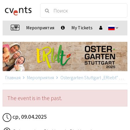
Мероприятия
My Tickets
Главная
Мероприятия
Ostergarten Stuttgart „ERlebt“
Ost
The event is in the past.
ср, 09.04.2025