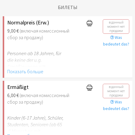
БИЛЕТЫ
Normalpreis (Erw.)
в данный
момент нет
9,00 €
(включая комиссионный
продажи
сбор за продажу)
Was
bedeutet das?
Personen ab 18 Jahren, für
die keine der u.g.
Ermäßigungen gilt.
Показать больше
Ermäßigt
в данный
момент нет
6,00 €
(включая комиссионный
продажи
сбор за продажу)
Was
bedeutet das?
Kinder (6-17 Jahre), Schüler,
Studenten, Senioren (ab 65
J) Menschen mit