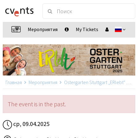
Мероприятия
My Tickets
Главная
Мероприятия
Ostergarten Stuttgart „ERlebt“
Ost
The event is in the past.
ср, 09.04.2025