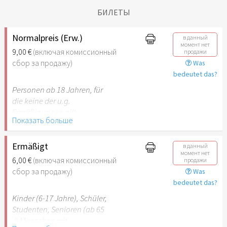
БИЛЕТЫ
Normalpreis (Erw.)
в данный
момент нет
9,00 €
(включая комиссионный
продажи
сбор за продажу)
Was
bedeutet das?
Personen ab 18 Jahren, für
die keine der u.g.
Ermäßigungen gilt.
Показать больше
Ermäßigt
в данный
момент нет
6,00 €
(включая комиссионный
продажи
сбор за продажу)
Was
bedeutet das?
Kinder (6-17 Jahre), Schüler,
Studenten, Senioren (ab 65
J) Menschen mit