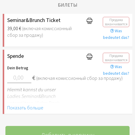
БИЛЕТЫ
Seminar&Brunch Ticket
Продажа
заканчивается
39,00 €
(включая комиссионный
Was
сбор за продажу)
bedeutet das?
Spende
Продажа
заканчивается
Was
Dein Betrag
bedeutet das?
€
(включая комиссионный сбор за продажу)
Hiermit kannst du unser
Ladies Seminar&Brunch
unterstützen. Vielen Dank
Показать больше
und Gottes Segen!
Добавить в корзину