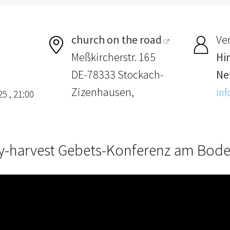
church on the road
Ver
Meßkircherstr. 165
Hi
DE-78333 Stockach-
Ne
Zizenhausen,
Inf
5 , 21:00
y-harvest Gebets-Konferenz am Bod