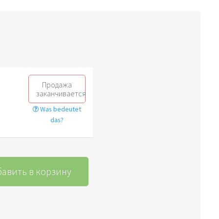
Продажа
заканчивается
Was bedeutet
das?
авить в корзину