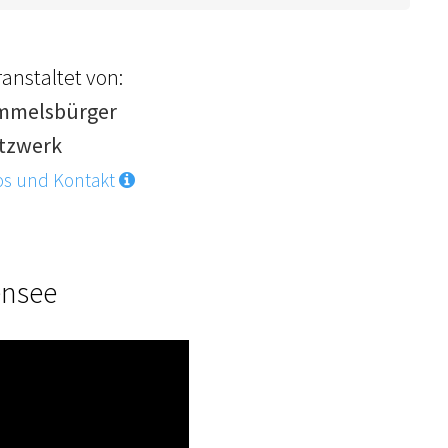
anstaltet von:
mmelsbürger
tzwerk
os und Kontakt
ensee