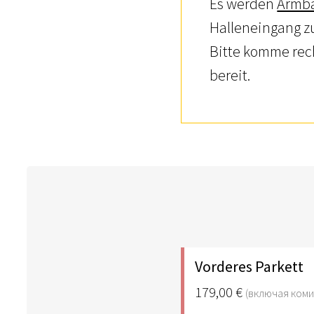
Es werden
Armb
Halleneingang zu
Bitte komme rec
bereit.
Vorderes Parkett
179,00 €
(включая ком