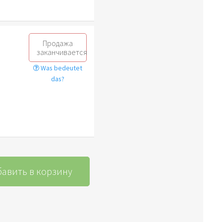
Продажа
заканчивается
Was bedeutet
das?
авить в корзину