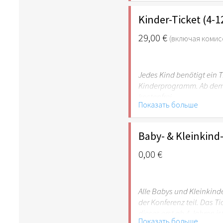
Kinder-Ticket (4-1
29,00 €
(включая комис
Jedes Kind benötigt ein T
Kinderprogramm. Ab dem 
kostenfrei.
Показать больше
Baby- & Kleinkind-
0,00 €
Alle Babys und Kleinkind
der Konferenz teil. Das T
dieses erst ab 4 Jahren is
Показать больше