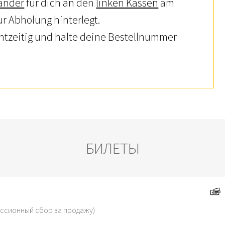
änder
für dich an den
linken Kassen
am
r Abholung hinterlegt.
htzeitig und halte deine Bestellnummer
БИЛЕТЫ
иссионный сбор за продажу)