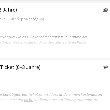
2 Jahre)
сионный сбор за продажу)
icket zum Einlass. Ticket berechtigt zur Teilnahme am
dritten Geschwisterkind werden alle weiteren Kinder
Ticket (0–3 Jahre)
er
benötigten ein Ticket zum Einlass und
nehmen kostenlos an
icket berechtigt
nicht
zur Teilnahme am Kinderprogramm, da
t.