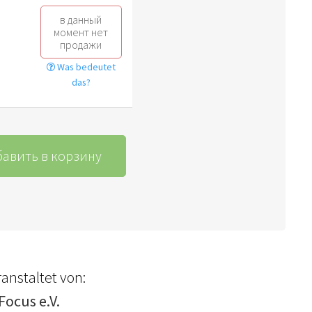
в данный
момент нет
продажи
Was bedeutet
das?
авить в корзину
anstaltet von:
Focus e.V.