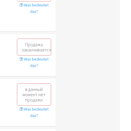
Was bedeutet
das?
Продажа
заканчивается
Was bedeutet
das?
в данный
момент нет
продажи
Was bedeutet
das?