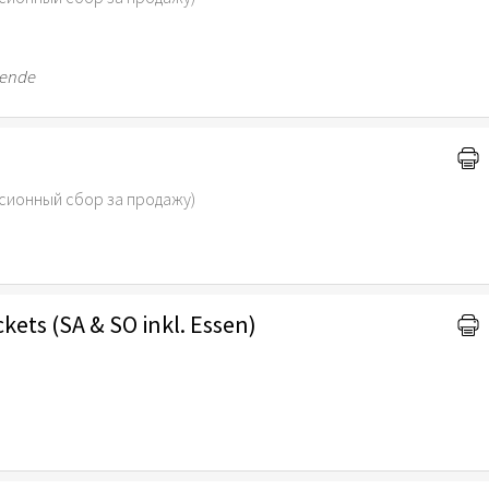
nende
сионный сбор за продажу)
kets (SA & SO inkl. Essen)