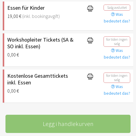
Essen für Kinder
Salg avsluttet
Was
19,00 €
(inkl. bookingavgift)
bedeutet das?
Workshopleiter Tickets (SA &
for tiden ingen
salg
SO inkl. Essen)
Was
0,00 €
bedeutet das?
Kostenlose Gesamttickets
for tiden ingen
salg
inkl. Essen
Was
0,00 €
bedeutet das?
Legg i handlekurven