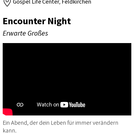
Gospel Life Center, Feldkirchen
Encounter Night
Erwarte Großes
Ein Abend, der dein Leben für immer verändern
kann.