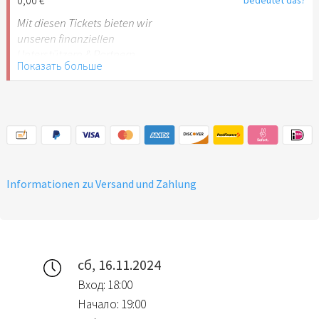
0,00 €
bedeutet das?
Mit diesen Tickets bieten wir
unseren finanziellen
Unterstützern & Partnern
Показать больше
(ohne die so ein Event nicht
kostenlos möglich wäre) als
Dankeschön für die
Unterstützung reservierte
Plätze in den vorderen
Reihen an.
Bitte nur wählen
wenn du finanzieller
Partner von Follow His Call
Informationen zu Versand und Zahlung
Ministries bist.
сб, 16.11.2024
Вход: 18:00
Начало: 19:00