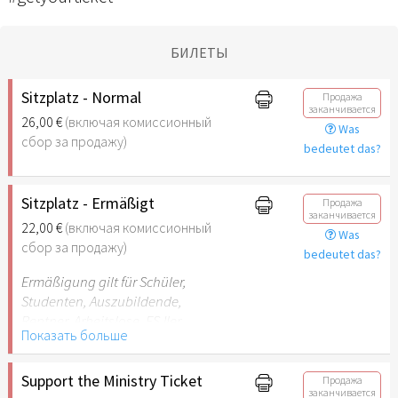
БИЛЕТЫ
Sitzplatz - Normal
Продажа
заканчивается
26,00 €
(включая комиссионный
Was
сбор за продажу)
bedeutet das?
Sitzplatz - Ermäßigt
Продажа
заканчивается
22,00 €
(включая комиссионный
Was
сбор за продажу)
bedeutet das?
Ermäßigung gilt für Schüler,
Studenten, Auszubildende,
Rentner, Arbeitslose, FSJler,
Показать больше
BFDler, Personen mit
Behinderungen
(Begleitperson frei bei B-
Support the Ministry Ticket
Продажа
заканчивается