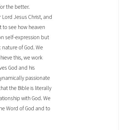
for the better.
 Lord Jesus Christ, and
ant to see how heaven
on self-expression but
c nature of God. We
ieve this, we work
rves God and his
dynamically passionate
at the Bible is literally
lationship with God. We
 the Word of God and to