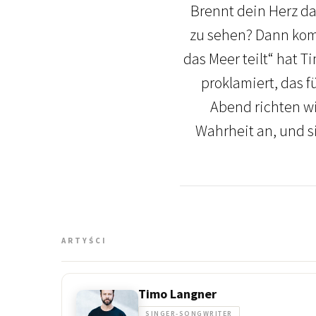
Brennt dein Herz daf
zu sehen? Dann komm
das Meer teilt“ hat T
proklamiert, das 
Abend richten wi
Wahrheit an, und si
ARTYŚCI
Timo Langner
SINGER-SONGWRITER