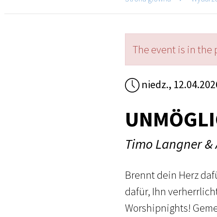
The event is in the 
niedz., 12.04.202
UNMÖGLIC
Timo Langner &
Brennt dein Herz daf
dafür, Ihn verherrli
Worshipnights! Geme