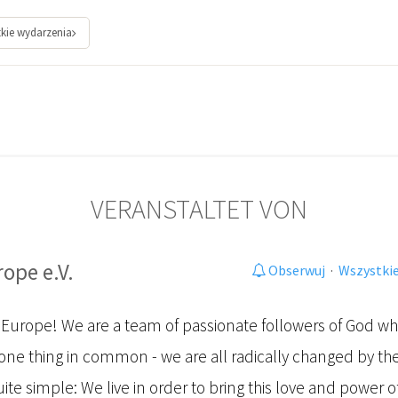
kie wydarzenia
VERANSTALTET VON
ope e.V.
Obserwuj
·
Wszystkie
urope! We are a team of passionate followers of God wh
ne thing in common - we are all radically changed by the 
ite simple: We live in order to bring this love and power o