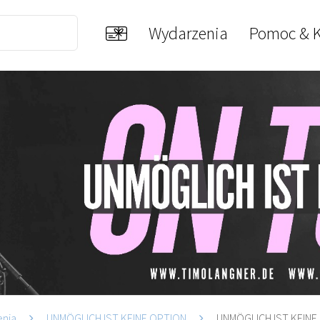
Wydarzenia
Pomoc & K
enia
UNMÖGLICH IST KEINE OPTION
UNMÖGLICH IST KEINE