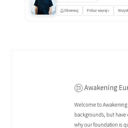
Obserwuj
Pokaż więcej
Wszyst
Awakening Eur
Welcome to Awakening E
backgrounds, but have o
why our foundation is qu