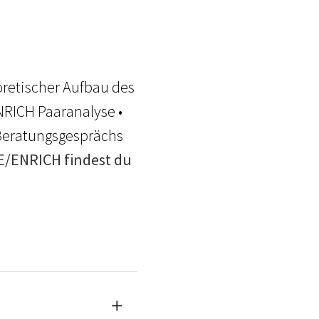
oretischer Aufbau des
NRICH Paaranalyse •
 Beratungsgesprächs
E/ENRICH findest du