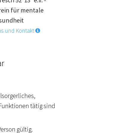
esch 52°13° e.V. -
rein für mentale
sundheit
os und Kontakt
ar
lsorgerliches,
Funktionen tätig sind
erson gültig.