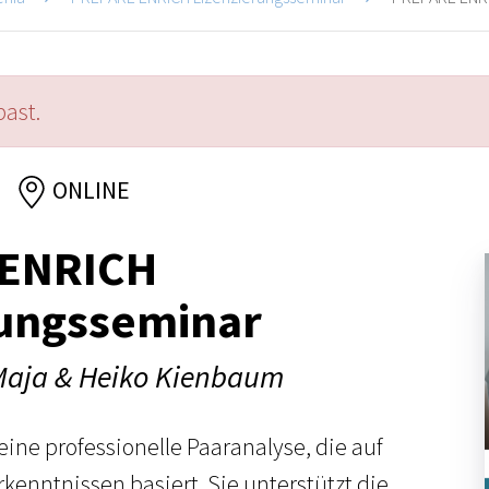
past.
ONLINE
 ENRICH
rungsseminar
Maja & Heiko Kienbaum
ine professionelle Paaranalyse, die auf
kenntnissen basiert. Sie unterstützt die