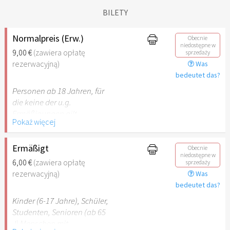
BILETY
Normalpreis (Erw.)
Obecnie
niedostępne w
9,00 €
(zawiera opłatę
sprzedaży
rezerwacyjną)
Was
bedeutet das?
Personen ab 18 Jahren, für
die keine der u.g.
Ermäßigungen gilt.
Pokaż więcej
Ermäßigt
Obecnie
niedostępne w
6,00 €
(zawiera opłatę
sprzedaży
rezerwacyjną)
Was
bedeutet das?
Kinder (6-17 Jahre), Schüler,
Studenten, Senioren (ab 65
J) Menschen mit