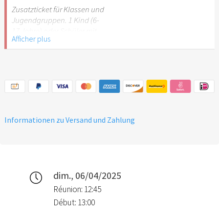
Stuttgart nicht
Zusatzticket für Klassen und
empfehlenswert.
Jugendgruppen. 1 Kind (6-
17 Jahre) oder Schüler mit
Afficher plus
Schülerausweis.
Hinweis: Für Kinder unter 6
Jahren ist der Ostergarten
Stuttgart nicht
empfehlenswert.
Informationen zu Versand und Zahlung
dim., 06/04/2025
Réunion: 12:45
Début: 13:00