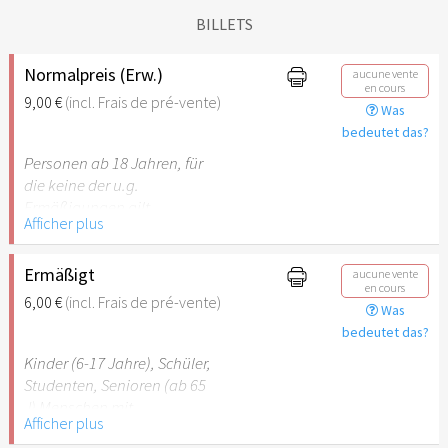
BILLETS
Normalpreis (Erw.)
aucune vente
en cours
9,00 €
(incl. Frais de pré-vente)
Was
bedeutet das?
Personen ab 18 Jahren, für
die keine der u.g.
Ermäßigungen gilt.
Afficher plus
Ermäßigt
aucune vente
en cours
6,00 €
(incl. Frais de pré-vente)
Was
bedeutet das?
Kinder (6-17 Jahre), Schüler,
Studenten, Senioren (ab 65
J) Menschen mit
Afficher plus
Behinderung (ab 50%),