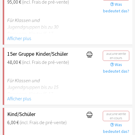
95,00 €
(incl. Frais de pré-vente)
Was
empfehlenswert.
bedeutet das?
Für Klassen und
Jugendgruppen bis zu 30
Personen. Kinder (6-17
Afficher plus
Jahre) oder Schüler mit
Schülerausweis inklusive
erwachsene Begleitperson.
15er Gruppe Kinder/Schüler
aucune vente
en cours
48,00 €
(incl. Frais de pré-vente)
Was
Hinweis: Für Kinder unter 6
bedeutet das?
Jahren ist der Ostergarten
Stuttgart nicht
Für Klassen und
empfehlenswert.
Jugendgruppen bis zu 15
Personen. Kinder (6-17
Afficher plus
Jahre) oder Schüler mit
Schülerausweis inklusive
erwachsene Begleitperson.
Kind/Schüler
aucune vente
en cours
6,00 €
(incl. Frais de pré-vente)
Was
Hinweis: Für Kinder unter 6
bedeutet das?
Jahren ist der Ostergarten