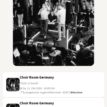
Choir Room Germany
Choir is back!
📅 So, 11. Okt 2026 · 14:00 Uhr
11
📍 Evangelische Jugend München · 81671
München
OKT
Choir Room Germany