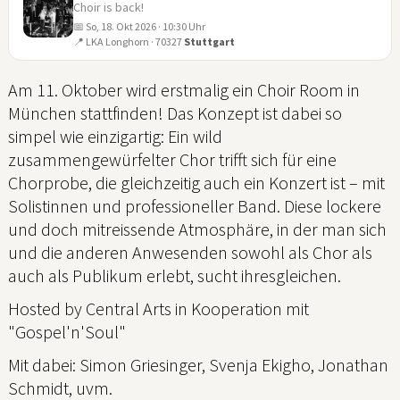
Choir is back!
📅 So, 18. Okt 2026 · 10:30 Uhr
18
📍 LKA Longhorn · 70327
Stuttgart
OKT
Am 11. Oktober wird erstmalig ein Choir Room in
München stattfinden! Das Konzept ist dabei so
simpel wie einzigartig: Ein wild
zusammengewürfelter Chor trifft sich für eine
Chorprobe, die gleichzeitig auch ein Konzert ist – mit
Solistinnen und professioneller Band. Diese lockere
und doch mitreissende Atmosphäre, in der man sich
und die anderen Anwesenden sowohl als Chor als
auch als Publikum erlebt, sucht ihresgleichen.
Hosted by Central Arts in Kooperation mit
"Gospel'n'Soul"
Mit dabei: Simon Griesinger, Svenja Ekigho, Jonathan
Schmidt, uvm.