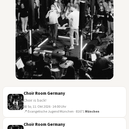
Choir Room Germany
Choir is back!
📅 So, 11. Okt 2026 · 14:00 Uhr
11
📍 Evangelische Jugend München · 81671
München
OKT
Choir Room Germany