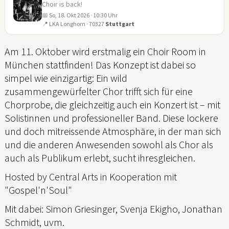
Choir is back!
📅 So, 18. Okt 2026 · 10:30 Uhr
18
📍 LKA Longhorn · 70327
Stuttgart
OKT
Am 11. Oktober wird erstmalig ein Choir Room in
München stattfinden! Das Konzept ist dabei so
simpel wie einzigartig: Ein wild
zusammengewürfelter Chor trifft sich für eine
Chorprobe, die gleichzeitig auch ein Konzert ist – mit
Solistinnen und professioneller Band. Diese lockere
und doch mitreissende Atmosphäre, in der man sich
und die anderen Anwesenden sowohl als Chor als
auch als Publikum erlebt, sucht ihresgleichen.
Hosted by Central Arts in Kooperation mit
"Gospel'n'Soul"
Mit dabei: Simon Griesinger, Svenja Ekigho, Jonathan
Schmidt, uvm.