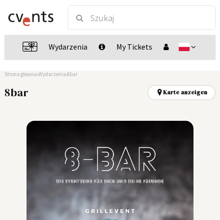
Wydarzenia
My Tickets
Strona głowna
Wydarzenia
8bar
8bar
Karte anzeigen