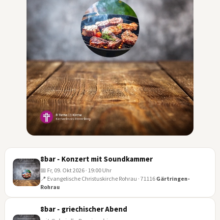
8bar - Konzert mit Soundkammer
📅 Fr, 09. Okt 2026 · 19:00 Uhr
📍 Evangelische Christuskirche Rohrau · 71116
Gärtringen-
Rohrau
09
OKT
8bar - griechischer Abend