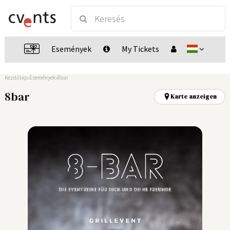
Események
My Tickets
Kezdőlap
Események
8bar
8bar
Karte anzeigen