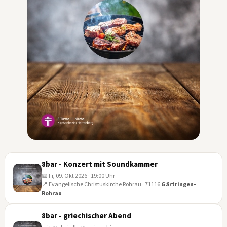
8bar - Konzert mit Soundkammer
📅 Fr, 09. Okt 2026 · 19:00 Uhr
📍 Evangelische Christuskirche Rohrau · 71116
Gärtringen-
Rohrau
09
OKT
8bar - griechischer Abend