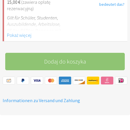
15,00 €
(zawiera opłatę
bedeutet das?
rezerwacyjną)
Gilt für Schüler, Studenten,
Auszubildende, Arbeitslose,
FSJler, BFDler, Personen mit
Pokaż więcej
Behinderungen
Dodaj do koszyka
Informationen zu Versand und Zahlung