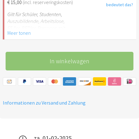
€ 15,00
(incl. reserveringskosten)
bedeutet das?
Gilt für Schüler, Studenten,
Auszubildende, Arbeitslose,
FSJler, BFDler, Personen mit
Meer tonen
Behinderungen
In winkelwagen
Informationen zu Versand und Zahlung
za, 01-02-2025