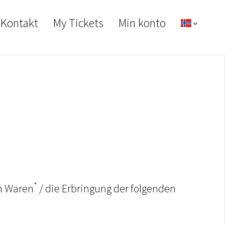
 Kontakt
My Tickets
Min konto
*
n Waren
/ die Erbringung der folgenden