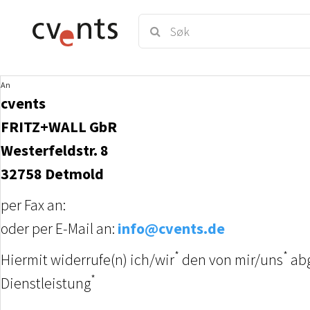
An
cvents
FRITZ+WALL GbR
Westerfeldstr. 8
32758 Detmold
per Fax an:
oder per E-Mail an:
info
@
cvents.de
*
*
Hiermit widerrufe(n) ich/wir
den von mir/uns
abg
*
Dienstleistung