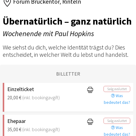
Forum Brückentor, Rinteln
Übernatürlich – ganz natürlich
Wochenende mit Paul Hopkins
Wie siehst du dich, welche Identität trägst du? Dies
entscheidet, in welcher Welt du lebst und handelst.
BILLETTER
Einzelticket
Salg avsluttet
Was
20,00 €
(inkl. bookingavgift)
bedeutet das?
Ehepaar
Salg avsluttet
Was
35,00 €
(inkl. bookingavgift)
bedeutet das?