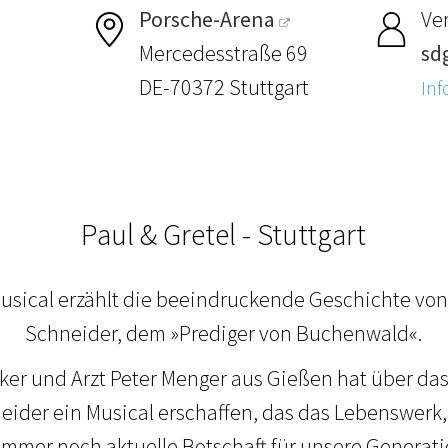
Porsche-Arena
Ver
Mercedesstraße 69
sdg
DE-70372 Stuttgart
Inf
Paul & Gretel - Stuttgart
usical erzählt die beeindruckende Geschichte von
Schneider, dem »Prediger von Buchenwald«.
er und Arzt Peter Menger aus Gießen hat über da
ider ein Musical erschaffen, das das Lebenswerk
immer noch aktuelle Botschaft für unsere Generat