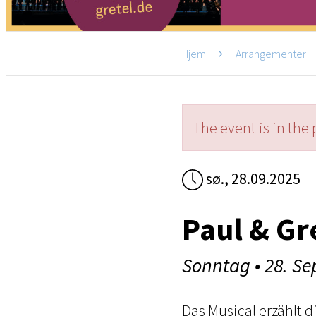
Hjem
Arrangementer
The event is in the 
sø., 28.09.2025
Paul & Gre
Sonntag • 28. S
Das Musical erzählt 