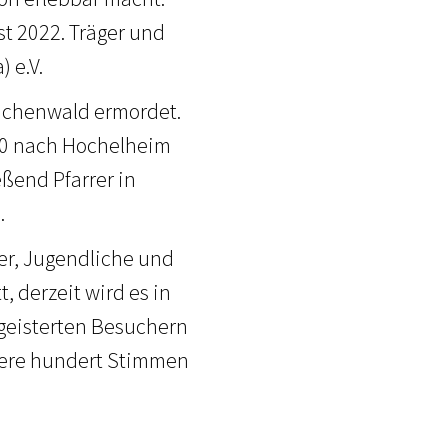
st 2022. Träger und
) e.V.
Buchenwald ermordet.
910 nach Hochelheim
ßend Pfarrer in
.
der, Jugendliche und
, derzeit wird es in
egeisterten Besuchern
hrere hundert Stimmen