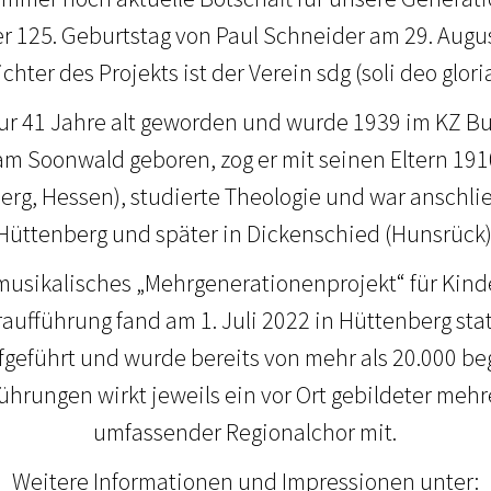
r 125. Geburtstag von Paul Schneider am 29. Augu
chter des Projekts ist der Verein sdg (soli deo gloria
nur 41 Jahre alt geworden und wurde 1939 im KZ 
 am Soonwald geboren, zog er mit seinen Eltern 1
erg, Hessen), studierte Theologie und war anschlie
Hüttenberg und später in Dickenschied (Hunsrück)
 musikalisches „Mehrgenerationenprojekt“ für Kin
ufführung fand am 1. Juli 2022 in Hüttenberg statt
geführt und wurde bereits von mehr als 20.000 b
ührungen wirkt jeweils ein vor Ort gebildeter me
umfassender Regionalchor mit.
Weitere Informationen und Impressionen unter: