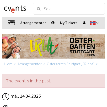
Arrangementer
My Tickets
Hjem
Arrangementer
Ostergarten Stuttgart „ERlebt“
Oster
The event is in the past.
må., 14.04.2025