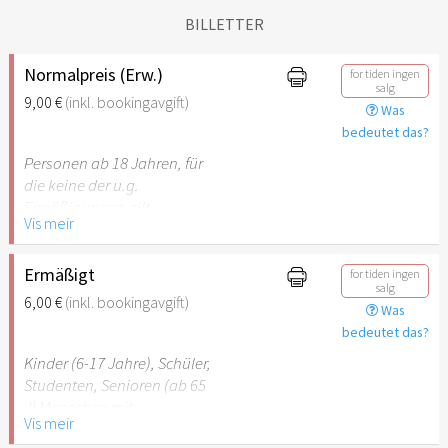
BILLETTER
Normalpreis (Erw.)
for tiden ingen
salg
9,00 €
(inkl. bookingavgift)
Was
bedeutet das?
Personen ab 18 Jahren, für
die keine der u.g.
Ermäßigungen gilt.
Vis meir
Ermäßigt
for tiden ingen
salg
6,00 €
(inkl. bookingavgift)
Was
bedeutet das?
Kinder (6-17 Jahre), Schüler,
Studenten, Senioren (ab 65
J) Menschen mit
Vis meir
Behinderung (ab 50%),