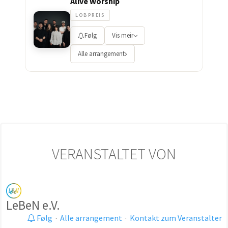
Alive Worship
LOBPREIS
Følg
Vis meir
Alle arrangement
VERANSTALTET VON
LeBeN e.V.
Følg
·
Alle arrangement
·
Kontakt zum Veranstalter