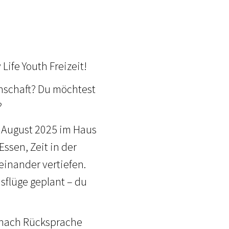
ife Youth Freizeit!
inschaft? Du möchtest
?
. August 2025 im Haus
sen, Zeit in der
inander vertiefen.
sflüge geplant – du
d nach Rücksprache