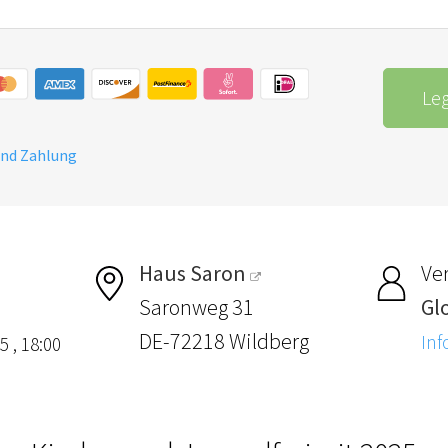
Le
und Zahlung
Haus Saron
Ver
Saronweg 31
Gl
DE-72218 Wildberg
Inf
5 , 18:00