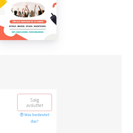
Salg
avsluttet
Was bedeutet
das?