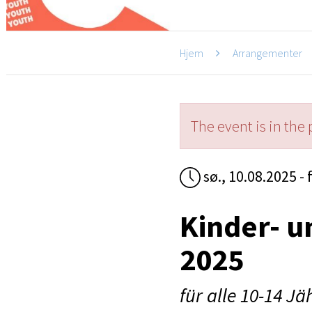
Hjem
Arrangementer
The event is in the 
sø., 10.08.2025 - 
Kinder- u
2025
für alle 10-14 Jä