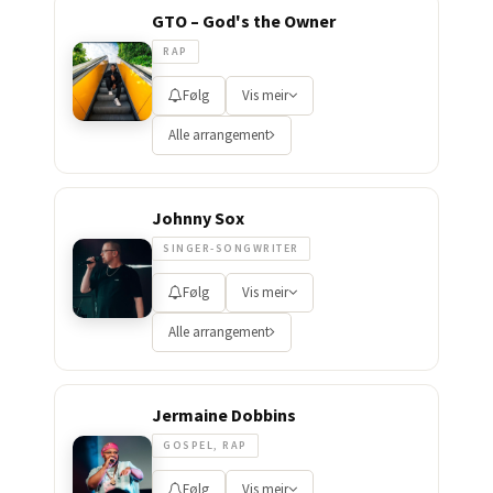
GTO – God's the Owner
RAP
Følg
Vis meir
Alle arrangement
Johnny Sox
SINGER-SONGWRITER
Følg
Vis meir
Alle arrangement
Jermaine Dobbins
GOSPEL, RAP
Følg
Vis meir