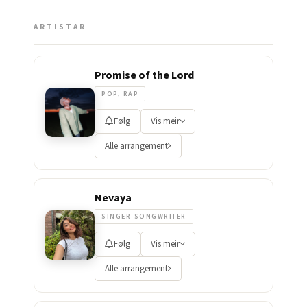
ARTISTAR
Promise of the Lord
POP, RAP
Følg
Vis meir
Alle arrangement
Nevaya
SINGER-SONGWRITER
Følg
Vis meir
Alle arrangement