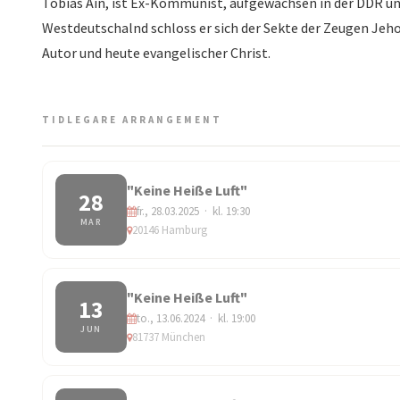
Tobias Ain, ist Ex-Kommunist, aufgewachsen in der DDR und
Westdeutschalnd schloss er sich der Sekte der Zeugen Jeho
Autor und heute evangelischer Christ.
TIDLEGARE ARRANGEMENT
"Keine Heiße Luft"
28
fr., 28.03.2025 · kl. 19:30
MAR
20146 Hamburg
"Keine Heiße Luft"
13
to., 13.06.2024 · kl. 19:00
JUN
81737 München