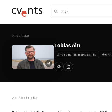
Alle artistar
Tobias Ain
AUTOR/-IN, REDNER/-IN
6 A
OM ARTISTEN