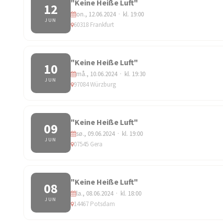
"Keine Heiße Luft"
12
on., 12.06.2024 · kl. 19:00
JUN
60318 Frankfurt
"Keine Heiße Luft"
10
må., 10.06.2024 · kl. 19:30
JUN
97084 Würzburg
"Keine Heiße Luft"
09
sø., 09.06.2024 · kl. 19:00
JUN
07545 Gera
"Keine Heiße Luft"
08
la., 08.06.2024 · kl. 18:00
JUN
14467 Potsdam