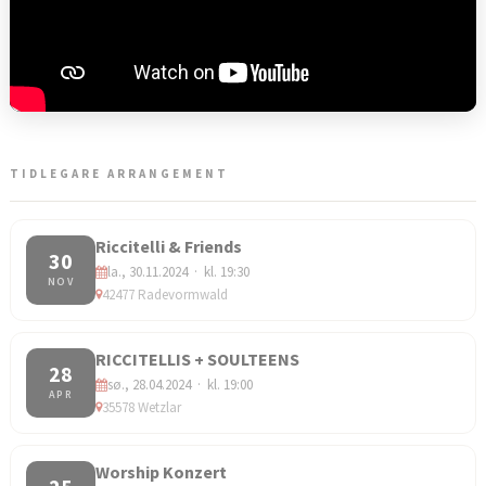
TIDLEGARE ARRANGEMENT
Riccitelli & Friends
30
la., 30.11.2024 · kl. 19:30
NOV
42477 Radevormwald
RICCITELLIS + SOULTEENS
28
sø., 28.04.2024 · kl. 19:00
APR
35578 Wetzlar
Worship Konzert