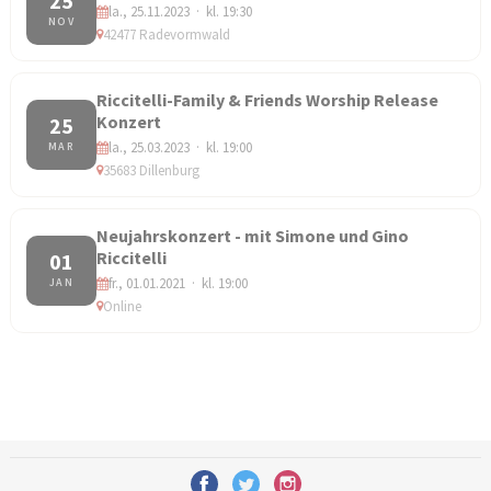
25
la., 25.11.2023 · kl. 19:30
NOV
42477 Radevormwald
Riccitelli-Family & Friends Worship Release
Konzert
25
la., 25.03.2023 · kl. 19:00
MAR
35683 Dillenburg
Neujahrskonzert - mit Simone und Gino
Riccitelli
01
fr., 01.01.2021 · kl. 19:00
JAN
Online