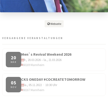
Webseite
VERGANGENE VERANSTALTUNGEN
Men`s Revival Weekend 2026
20
fr., 20.03.2026 – la., 21.03.2026
MÄR
68169 Mannheim
CKS ONEDAY #COCREATETOMORROW
05
la., 05.11.2022 · 10:30 Uhr
NOV
68167 Mannheim