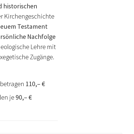
d historischen
der Kirchengeschichte
 Neuem Testament
rsönliche Nachfolge
heologische Lehre mit
xegetische Zugänge.
betragen
110,– €
len je
90,– €