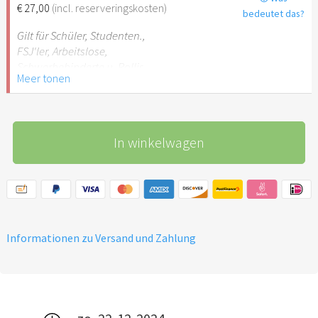
€ 27,00
(incl. reserveringskosten)
bedeutet das?
Gilt für Schüler, Studenten.,
FSJ'ler, Arbeitslose,
Schwerbehinderte u. Rollis,
Meer tonen
Begleitperson frei
In winkelwagen
Informationen zu Versand und Zahlung