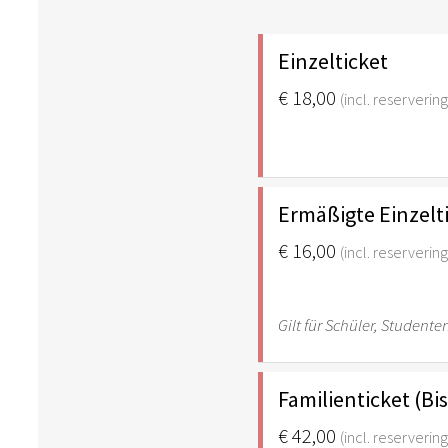
Einzelticket
€ 18,00
(incl. reserverin
Ermäßigte Einzelt
€ 16,00
(incl. reserverin
Gilt für Schüler, Studen
Familienticket (Bi
€ 42,00
(incl. reserverin