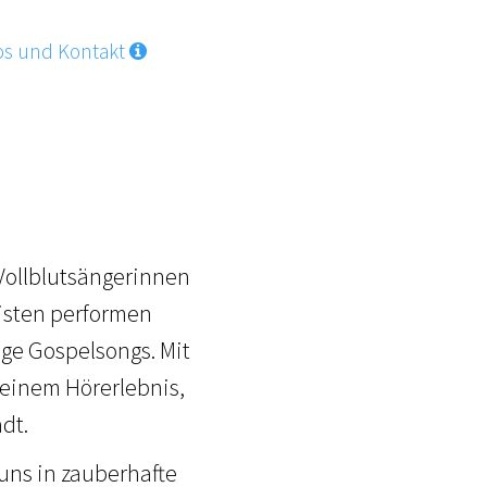
l
os und Kontakt
 Vollblutsängerinnen
listen performen
ge Gospelsongs. Mit
einem Hörerlebnis,
ädt.
uns in zauberhafte