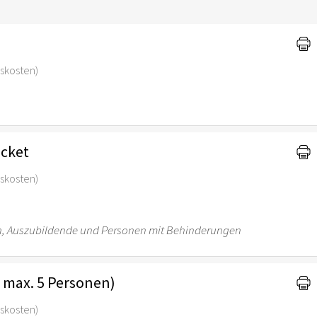
gskosten)
icket
gskosten)
ten, Auszubildende und Personen mit Behinderungen
s max. 5 Personen)
gskosten)