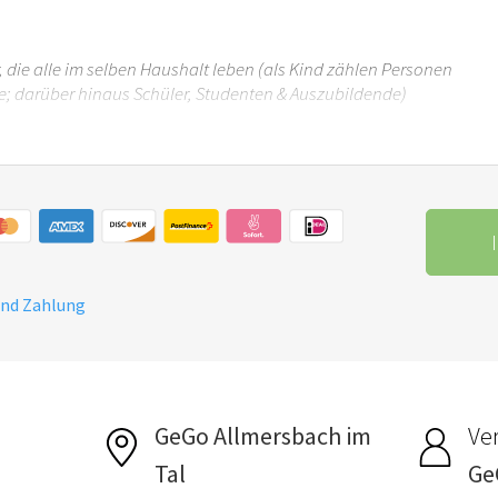
 die alle im selben Haushalt leben (als Kind zählen Personen
re; darüber hinaus Schüler, Studenten & Auszubildende)
und Zahlung
GeGo Allmersbach im
Ver
Tal
Ge