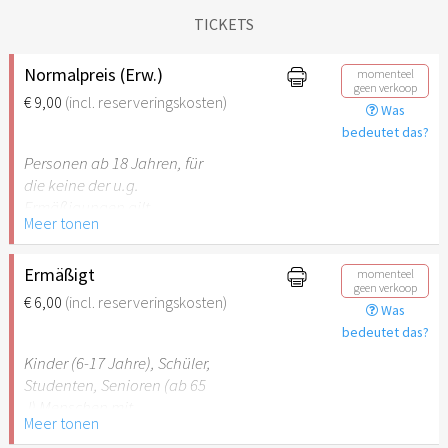
TICKETS
Normalpreis (Erw.)
momenteel
geen verkoop
€ 9,00
(incl. reserveringskosten)
Was
bedeutet das?
Personen ab 18 Jahren, für
die keine der u.g.
Ermäßigungen gilt.
Meer tonen
Ermäßigt
momenteel
geen verkoop
€ 6,00
(incl. reserveringskosten)
Was
bedeutet das?
Kinder (6-17 Jahre), Schüler,
Studenten, Senioren (ab 65
J) Menschen mit
Meer tonen
Behinderung (ab 50%),