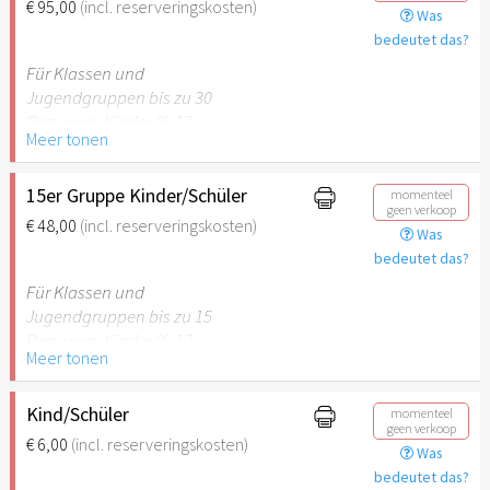
€ 95,00
(incl. reserveringskosten)
Was
empfehlenswert.
bedeutet das?
Für Klassen und
Jugendgruppen bis zu 30
Personen. Kinder (6-17
Meer tonen
Jahre) oder Schüler mit
Schülerausweis inklusive
erwachsene Begleitperson.
15er Gruppe Kinder/Schüler
momenteel
geen verkoop
€ 48,00
(incl. reserveringskosten)
Was
Hinweis: Für Kinder unter 6
bedeutet das?
Jahren ist der Ostergarten
Stuttgart nicht
Für Klassen und
empfehlenswert.
Jugendgruppen bis zu 15
Personen. Kinder (6-17
Meer tonen
Jahre) oder Schüler mit
Schülerausweis inklusive
erwachsene Begleitperson.
Kind/Schüler
momenteel
geen verkoop
€ 6,00
(incl. reserveringskosten)
Was
Hinweis: Für Kinder unter 6
bedeutet das?
Jahren ist der Ostergarten