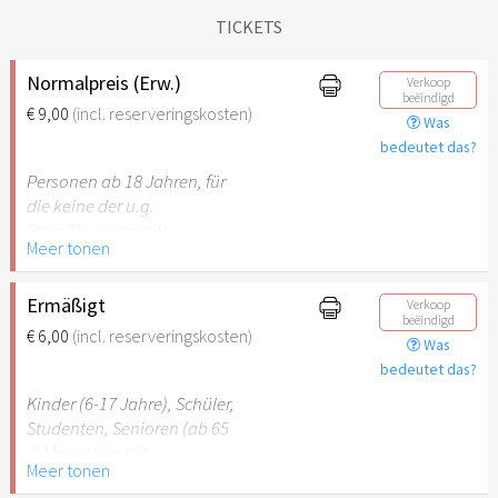
TICKETS
Normalpreis (Erw.)
Verkoop
beëindigd
€ 9,00
(incl. reserveringskosten)
Was
bedeutet das?
Personen ab 18 Jahren, für
die keine der u.g.
Ermäßigungen gilt.
Meer tonen
Ermäßigt
Verkoop
beëindigd
€ 6,00
(incl. reserveringskosten)
Was
bedeutet das?
Kinder (6-17 Jahre), Schüler,
Studenten, Senioren (ab 65
J) Menschen mit
Meer tonen
Behinderung (ab 50%),