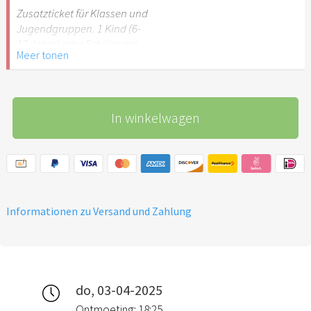
Stuttgart nicht
Zusatzticket für Klassen und
empfehlenswert.
Jugendgruppen. 1 Kind (6-
17 Jahre) oder Schüler mit
Meer tonen
Schülerausweis.
Hinweis: Für Kinder unter 6
Jahren ist der Ostergarten
In winkelwagen
Stuttgart nicht
empfehlenswert.
Informationen zu Versand und Zahlung
do, 03-04-2025
Ontmoeting: 18:25