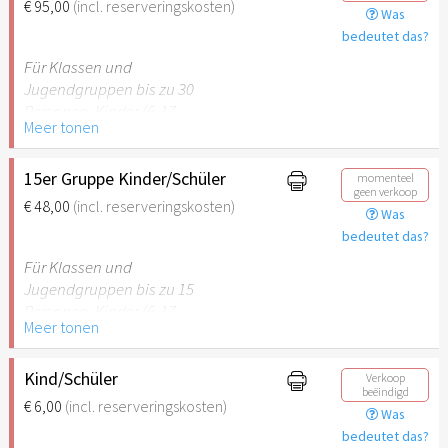
€ 95,00
(incl. reserveringskosten)
Was
empfehlenswert.
bedeutet das?
Für Klassen und
Jugendgruppen bis zu 30
Personen. Kinder (6-17
Meer tonen
Jahre) oder Schüler mit
Schülerausweis inklusive
erwachsene Begleitperson.
15er Gruppe Kinder/Schüler
momenteel
geen verkoop
€ 48,00
(incl. reserveringskosten)
Was
Hinweis: Für Kinder unter 6
bedeutet das?
Jahren ist der Ostergarten
Stuttgart nicht
Für Klassen und
empfehlenswert.
Jugendgruppen bis zu 15
Personen. Kinder (6-17
Meer tonen
Jahre) oder Schüler mit
Schülerausweis inklusive
erwachsene Begleitperson.
Kind/Schüler
Verkoop
beëindigd
€ 6,00
(incl. reserveringskosten)
Was
Hinweis: Für Kinder unter 6
bedeutet das?
Jahren ist der Ostergarten