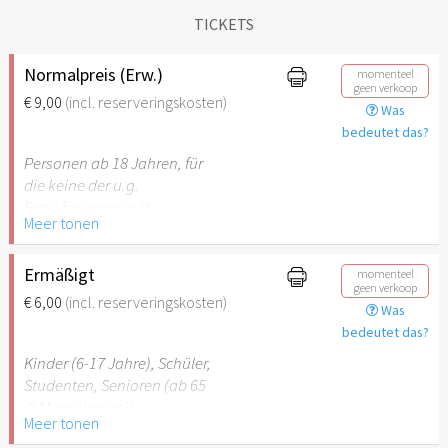
TICKETS
Normalpreis (Erw.)
momenteel
geen verkoop
€ 9,00
(incl. reserveringskosten)
Was
bedeutet das?
Personen ab 18 Jahren, für
die keine der u.g.
Ermäßigungen gilt.
Meer tonen
Ermäßigt
momenteel
geen verkoop
€ 6,00
(incl. reserveringskosten)
Was
bedeutet das?
Kinder (6-17 Jahre), Schüler,
Studenten, Senioren (ab 65
J) Menschen mit
Meer tonen
Behinderung (ab 50%),