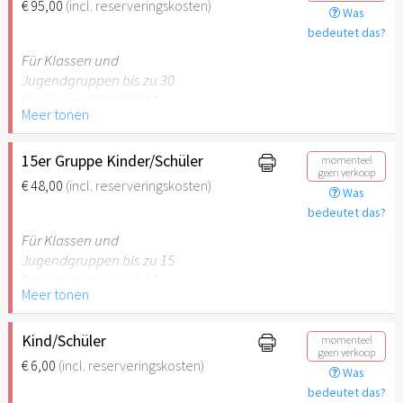
€ 95,00
(incl. reserveringskosten)
Was
empfehlenswert.
bedeutet das?
Für Klassen und
Jugendgruppen bis zu 30
Personen. Kinder (6-17
Meer tonen
Jahre) oder Schüler mit
Schülerausweis inklusive
erwachsene Begleitperson.
15er Gruppe Kinder/Schüler
momenteel
geen verkoop
€ 48,00
(incl. reserveringskosten)
Was
Hinweis: Für Kinder unter 6
bedeutet das?
Jahren ist der Ostergarten
Stuttgart nicht
Für Klassen und
empfehlenswert.
Jugendgruppen bis zu 15
Personen. Kinder (6-17
Meer tonen
Jahre) oder Schüler mit
Schülerausweis inklusive
erwachsene Begleitperson.
Kind/Schüler
momenteel
geen verkoop
€ 6,00
(incl. reserveringskosten)
Was
Hinweis: Für Kinder unter 6
bedeutet das?
Jahren ist der Ostergarten