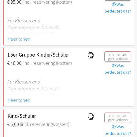
€ 95,00
(incl. reserveringskosten)
Was
empfehlenswert.
bedeutet das?
Für Klassen und
Jugendgruppen bis zu 30
Personen. Kinder (6-17
Meer tonen
Jahre) oder Schüler mit
Schülerausweis inklusive
erwachsene Begleitperson.
15er Gruppe Kinder/Schüler
momenteel
geen verkoop
€ 48,00
(incl. reserveringskosten)
Was
Hinweis: Für Kinder unter 6
bedeutet das?
Jahren ist der Ostergarten
Stuttgart nicht
Für Klassen und
empfehlenswert.
Jugendgruppen bis zu 15
Personen. Kinder (6-17
Meer tonen
Jahre) oder Schüler mit
Schülerausweis inklusive
erwachsene Begleitperson.
Kind/Schüler
momenteel
geen verkoop
€ 6,00
(incl. reserveringskosten)
Was
Hinweis: Für Kinder unter 6
bedeutet das?
Jahren ist der Ostergarten