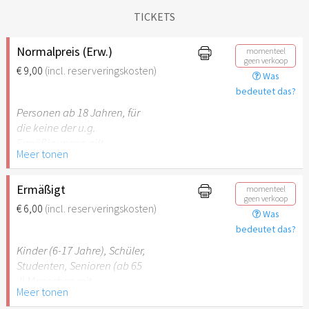
TICKETS
Normalpreis (Erw.)
momenteel
geen verkoop
€ 9,00
(incl. reserveringskosten)
Was
bedeutet das?
Personen ab 18 Jahren, für
die keine der u.g.
Ermäßigungen gilt.
Meer tonen
Ermäßigt
momenteel
geen verkoop
€ 6,00
(incl. reserveringskosten)
Was
bedeutet das?
Kinder (6-17 Jahre), Schüler,
Studenten, Senioren (ab 65
J) Menschen mit
Meer tonen
Behinderung (ab 50%),