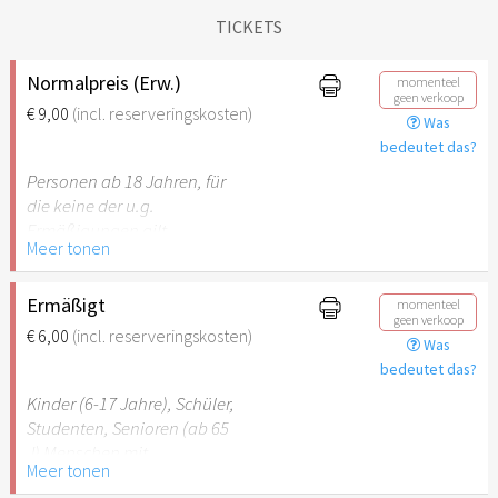
TICKETS
Normalpreis (Erw.)
momenteel
geen verkoop
€ 9,00
(incl. reserveringskosten)
Was
bedeutet das?
Personen ab 18 Jahren, für
die keine der u.g.
Ermäßigungen gilt.
Meer tonen
Ermäßigt
momenteel
geen verkoop
€ 6,00
(incl. reserveringskosten)
Was
bedeutet das?
Kinder (6-17 Jahre), Schüler,
Studenten, Senioren (ab 65
J) Menschen mit
Meer tonen
Behinderung (ab 50%),