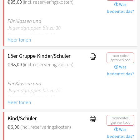
€ 95,00
(incl. reserveringskosten)
Was
empfehlenswert.
bedeutet das?
Für Klassen und
Jugendgruppen bis zu 30
Personen. Kinder (6-17
Meer tonen
Jahre) oder Schüler mit
Schülerausweis inklusive 2
erwachsene
15er Gruppe Kinder/Schüler
momenteel
geen verkoop
Begleitpersonen.
€ 48,00
(incl. reserveringskosten)
Was
bedeutet das?
Hinweis: Für Kinder unter 6
Jahren ist der Ostergarten
Für Klassen und
Stuttgart nicht
Jugendgruppen bis zu 15
empfehlenswert.
Personen. Kinder (6-17
Meer tonen
Jahre) oder Schüler mit
Schülerausweis inklusive 1
erwachsene Begleitperson.
Kind/Schüler
momenteel
geen verkoop
€ 6,00
(incl. reserveringskosten)
Was
Hinweis: Für Kinder unter 6
bedeutet das?
Jahren ist der Ostergarten