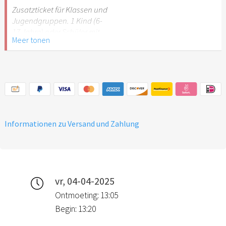
Stuttgart nicht
Zusatzticket für Klassen und
empfehlenswert.
Jugendgruppen. 1 Kind (6-
17 Jahre) oder Schüler mit
Meer tonen
Schülerausweis.
Hinweis: Für Kinder unter 6
Jahren ist der Ostergarten
Stuttgart nicht
empfehlenswert.
Informationen zu Versand und Zahlung
vr, 04-04-2025
Ontmoeting: 13:05
Begin: 13:20