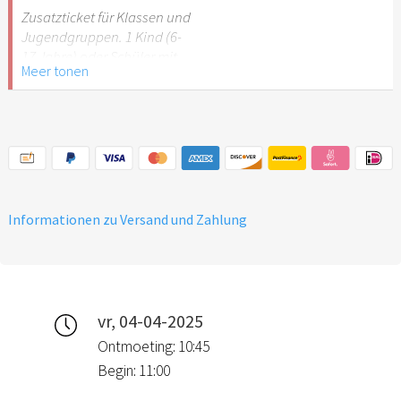
Stuttgart nicht
Zusatzticket für Klassen und
empfehlenswert.
Jugendgruppen. 1 Kind (6-
17 Jahre) oder Schüler mit
Meer tonen
Schülerausweis.
Hinweis: Für Kinder unter 6
Jahren ist der Ostergarten
Stuttgart nicht
empfehlenswert.
Informationen zu Versand und Zahlung
vr, 04-04-2025
Ontmoeting: 10:45
Begin: 11:00