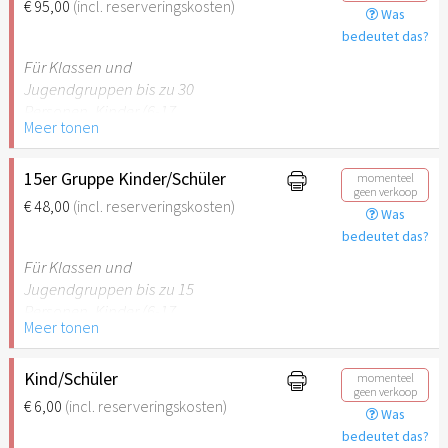
€ 95,00
(incl. reserveringskosten)
Was
empfehlenswert.
bedeutet das?
Für Klassen und
Jugendgruppen bis zu 30
Personen. Kinder (6-17
Meer tonen
Jahre) oder Schüler mit
Schülerausweis inklusive
erwachsene Begleitperson.
15er Gruppe Kinder/Schüler
momenteel
geen verkoop
€ 48,00
(incl. reserveringskosten)
Was
Hinweis: Für Kinder unter 6
bedeutet das?
Jahren ist der Ostergarten
Stuttgart nicht
Für Klassen und
empfehlenswert.
Jugendgruppen bis zu 15
Personen. Kinder (6-17
Meer tonen
Jahre) oder Schüler mit
Schülerausweis inklusive
erwachsene Begleitperson.
Kind/Schüler
momenteel
geen verkoop
€ 6,00
(incl. reserveringskosten)
Was
Hinweis: Für Kinder unter 6
bedeutet das?
Jahren ist der Ostergarten