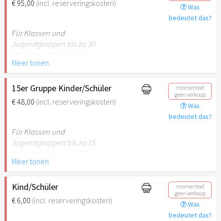
€ 95,00
(incl. reserveringskosten)
Was
empfehlenswert.
bedeutet das?
Für Klassen und
Jugendgruppen bis zu 30
Personen. Kinder (6-17
Meer tonen
Jahre) oder Schüler mit
Schülerausweis inklusive
erwachsene Begleitperson.
15er Gruppe Kinder/Schüler
momenteel
geen verkoop
€ 48,00
(incl. reserveringskosten)
Was
Hinweis: Für Kinder unter 6
bedeutet das?
Jahren ist der Ostergarten
Stuttgart nicht
Für Klassen und
empfehlenswert.
Jugendgruppen bis zu 15
Personen. Kinder (6-17
Meer tonen
Jahre) oder Schüler mit
Schülerausweis inklusive
erwachsene Begleitperson.
Kind/Schüler
momenteel
geen verkoop
€ 6,00
(incl. reserveringskosten)
Was
Hinweis: Für Kinder unter 6
bedeutet das?
Jahren ist der Ostergarten