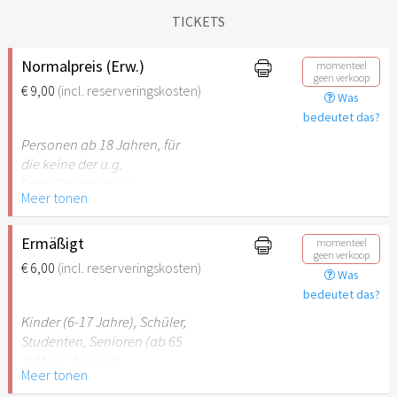
TICKETS
Normalpreis (Erw.)
momenteel
geen verkoop
€ 9,00
(incl. reserveringskosten)
Was
bedeutet das?
Personen ab 18 Jahren, für
die keine der u.g.
Ermäßigungen gilt.
Meer tonen
Ermäßigt
momenteel
geen verkoop
€ 6,00
(incl. reserveringskosten)
Was
bedeutet das?
Kinder (6-17 Jahre), Schüler,
Studenten, Senioren (ab 65
J) Menschen mit
Meer tonen
Behinderung (ab 50%),