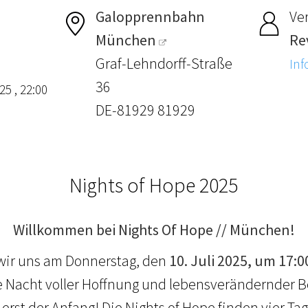
Galopprennbahn
Ver
München
Re
Graf-Lehndorff-Straße
Inf
36
25 , 22:00
DE-81929 81929
Nights of Hope 2025
Willkommen bei Nights Of Hope // München!
wir uns am Donnerstag, den
10. Juli 2025, um 17:0
 Nacht voller Hoffnung und lebensverändernder B
 erst der Anfang! Die Nights of Hope finden vier Tag