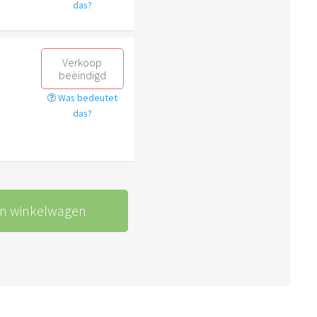
das?
Verkoop
beëindigd
Was bedeutet
das?
In winkelwagen