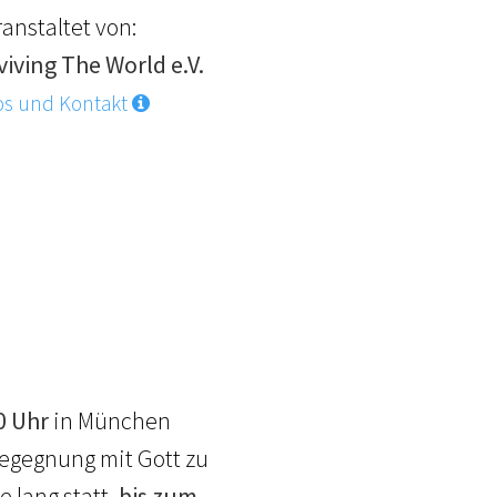
anstaltet von:
viving The World e.V.
os und Kontakt
0 Uhr
in München
egegnung mit Gott zu
e lang statt,
bis zum