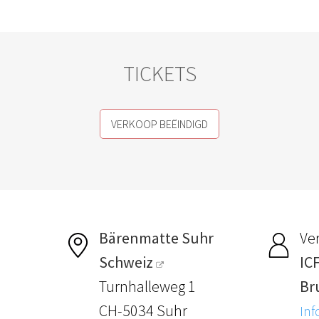
TICKETS
VERKOOP BEËINDIGD
Bärenmatte Suhr
Ver
Schweiz
IC
Turnhalleweg 1
Br
CH-5034 Suhr
Inf