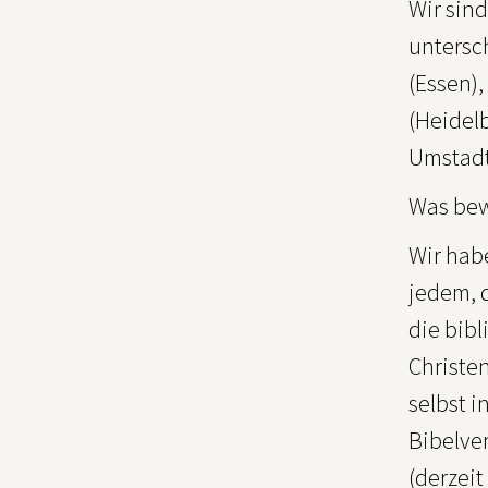
Wir sin
untersc
(Essen),
(Heidel
Umstadt
Was bew
Wir hab
jedem, 
die bib
Christe
selbst 
Bibelver
(derzeit