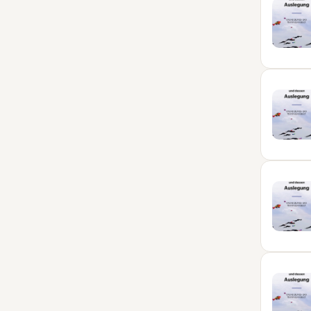
02
NOV
16
NOV
30
NOV