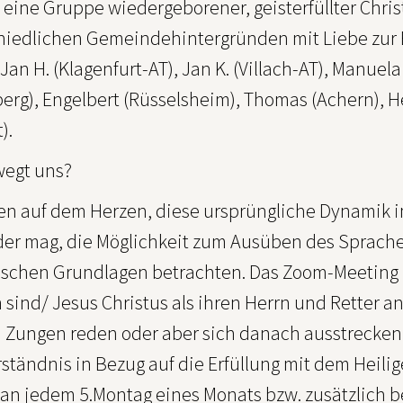
d eine Gruppe wiedergeborener, geisterfüllter Chri
hiedlichen Gemeindehintergründen mit Liebe zur Bi
 Jan H. (Klagenfurt-AT), Jan K. (Villach-AT), Manuel
berg), Engelbert (Rüsselsheim), Thomas (Achern), 
).
egt uns?
en auf dem Herzen, diese ursprüngliche Dynamik im
der mag, die Möglichkeit zum Ausüben des Sprach
lischen Grundlagen betrachten. Das Zoom-Meeting i
n sind/ Jesus Christus als ihren Herrn und Rette
in Zungen reden oder aber sich danach ausstrecken
ständnis in Bezug auf die Erfüllung mit dem Heili
 an jedem 5.Montag eines Monats bzw. zusätzlich b