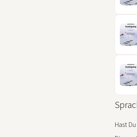
07
DEZ
21
DEZ
18
JAN
Sprac
Hast Du