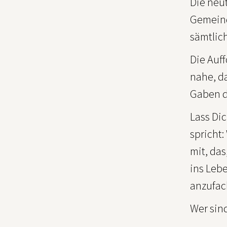
Die neu
Gemeind
sämtlic
Die Auff
nahe, da
Gaben de
Lass Di
spricht:
mit, das
ins Leb
anzufac
Wer sin