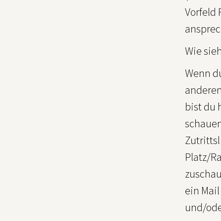
Vorfeld
ansprec
Wie sieh
Wenn du 
anderen
bist du
schauen
Zutritts
Platz/Ra
zuschau
ein Mail
und/ode