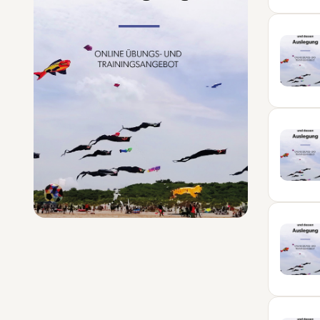
SEP
21
SEP
05
OKT
19
OKT