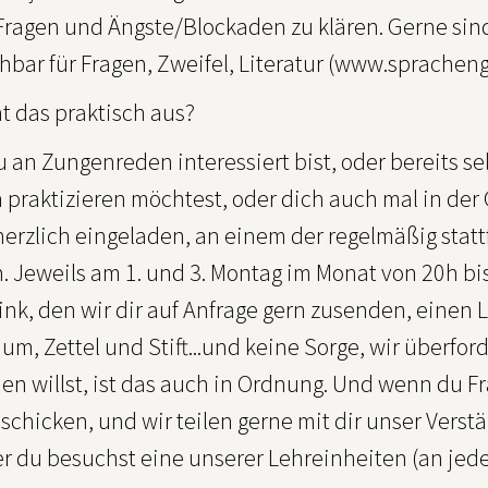
 Fragen und Ängste/Blockaden zu klären. Gerne si
hbar für Fragen, Zweifel, Literatur (www.sprache
t das praktisch aus?
an Zungenreden interessiert bist, oder bereits se
 praktizieren möchtest, oder dich auch mal in de
 herzlich eingeladen, an einem der regelmäßig sta
. Jeweils am 1. und 3. Montag im Monat von 20h bi
link, den wir dir auf Anfrage gern zusenden, eine
um, Zettel und Stift...und keine Sorge, wir überfor
en willst, ist das auch in Ordnung. Und wenn du F
 schicken, und wir teilen gerne mit dir unser Ver
r du besuchst eine unserer Lehreinheiten (an jed