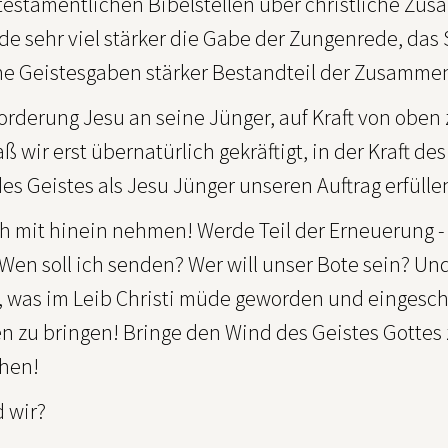
testamentlichen Bibelstellen über christliche Zus
e sehr viel stärker die Gabe der Zungenrede, da
he Geistesgaben stärker Bestandteil der Zusamme
orderung Jesu an seine Jünger, auf Kraft von oben z
ß wir erst übernatürlich gekräftigt, in der Kraft d
s Geistes als Jesu Jünger unseren Auftrag erfüllen
ch mit hinein nehmen! Werde Teil der Erneuerung -
 Wen soll ich senden? Wer will unser Bote sein? Und 
, was im Leib Christi müde geworden und eingeschl
en zu bringen! Bringe den Wind des Geistes Gotte
hen!
d wir?