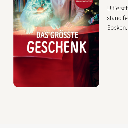
Ulfie s
stand fe
Socken.