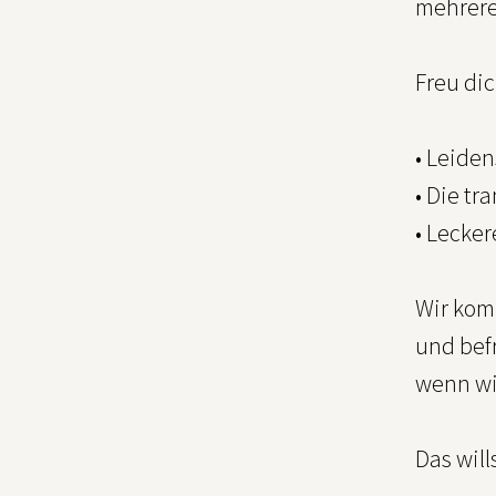
mehrere
Freu dic
• Leide
• Die t
• Lecke
Wir komm
und befr
wenn wi
Das will