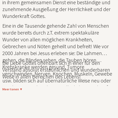
in ihrem gemeinsamen Dienst eine beständige und
zunehmende Ausgießung der Herrlichkeit und der
Wunderkraft Gottes.
Eine in die Tausende gehende Zahl von Menschen
wurde bereits durch z.T. extrem spektakuläre
Wunder von allen möglichen Krankheiten,
Gebrechen und Nöten geheilt und befreit! Wie vor
2000 Jahren bei Jesus erleben sie: Die Lahmen
gehen, die Blinden sehen, die Tauben hören…
Die Liebe Gottes offenbart sich in einer für den
Krebskranke werden gesund, Tumore
Verstand absolut erstaunlichen und wunderbaren
verschwinden, Nerven, Knochen, Muskeln, Gewebe
Weise in allen Bereichen des Lebens!
usw. bilden sich auf übernatürliche Weise neu oder
werden neu verbunden, Metallteile lösen sich auf,
Meer tonen ▼
Menschen verlieren übernatürlich Fett und vieles
mehr…