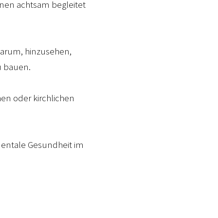
onen achtsam begleitet
 darum, hinzusehen,
u bauen.
hen oder kirchlichen
mentale Gesundheit im