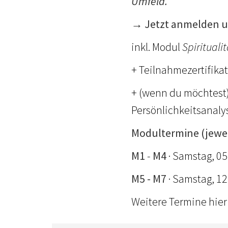
Umfeld.
→ Jetzt anmelden u
inkl. Modul
Spirituali
+ Teilnahmezertifikat
+ (wenn du möchtest
Persönlichkeitsanalys
Modultermine (jeweil
M1
-
M4
· Samstag, 05
M5 - M7
· Samstag, 12
Weitere Termine hier