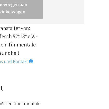
anstaltet von:
esch 52°13° e.V. -
rein für mentale
sundheit
os und Kontakt
it
 Wissen über mentale