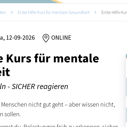
ten
Erste Hilfe Kurs für mentale Gesundheit
Erste Hilfe Ku
za, 12-09-2026
ONLINE
fe Kurs für mentale
it
ln - SICHER reagieren
 Menschen nicht gut geht – aber wissen nicht,
n sollen.
lernst du, Belastungen früh zu erkennen, sicher